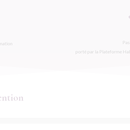
Pas
rmation
porté par la Plateforme Ha
ention
roit commun