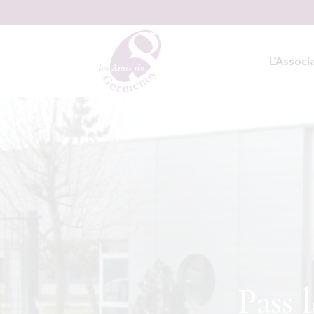
L’Associ
Pass 