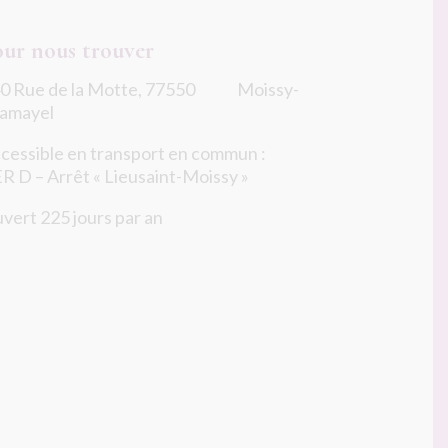
our nous trouver
0 Rue de la Motte, 77550 Moissy-
amayel
cessible en transport en commun :
R D – Arrêt « Lieusaint-Moissy »
vert 225 jours par an