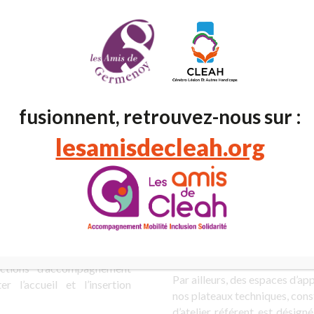
le Cap Emploi & Formation
on individuelle
is l’accompagner vers plus d’autonomie
fusionnent, retrouvez-nous sur :
ermet d’actionner 2 leviers selon la demande de la personne :
lesamisdecleah.org
Axe 2 : la formation
ailler
qu’il s’agisse du
milieu
Sont concernés les jeunes
ndividuel et collectif
est
nécessaires à la réalisation de
un projet professionnel
et la
ou protégé
. Leur projet peut
’à l’accès à un emploi
.
En
certifiantes, qualifiantes o
veloppés et donnent lieu à
lycées professionnels…
tions d’accompagnement
Par ailleurs, des
espaces d’ap
iter l’accueil et l’insertion
nos plateaux techniques, cons
d’atelier référent est désig