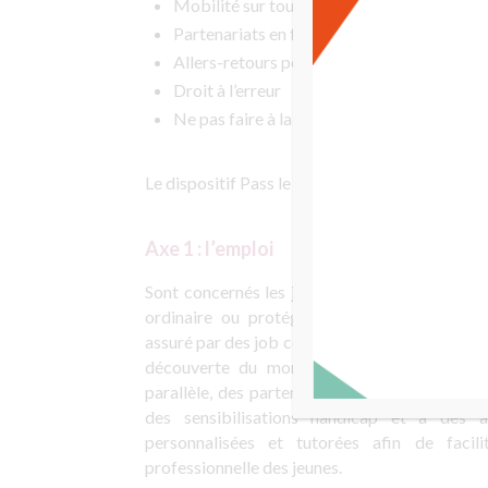
Mobilité sur tout le territoire pour Pass 
Partenariats en fonction de chaque situati
Allers-retours possibles
Droit à l’erreur
Ne pas faire à la place de la personne, ma
Le dispositif Pass le Cap Emploi & Formation p
Axe 1 : l’emploi
Sont concernés les
jeunes qui souhaitent trav
ordinaire ou protégé.
Un
accompagnement i
assuré par des
job coach
sur la
construction d’
découverte du monde de l’entreprise jusqu
parallèle, des
partenariats entreprises
sont dé
des
sensibilisations handicap
et à des ac
personnalisées et tutorées afin de
facil
professionnelle des jeunes.