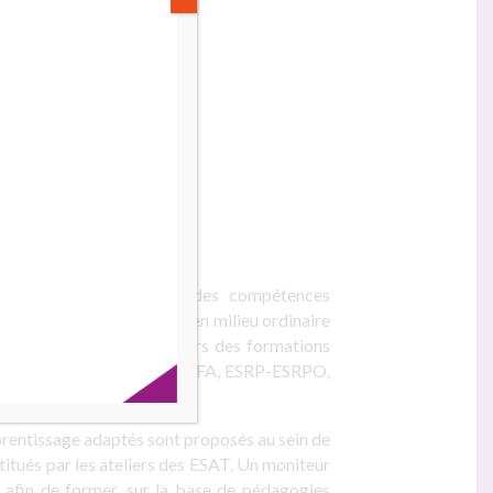
 qui
souhaitent acquérir des compétences
 leur projet professionnel en milieu ordinaire
 les amener à s’orienter vers des formations
u autres, proposées par des CFA, ESRP-ESRPO,
prentissage adaptés
sont proposés au sein de
titués par les ateliers des ESAT. Un moniteur
né afin de former, sur la base de pédagogies